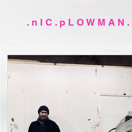
. n I C . p L O W M A N .