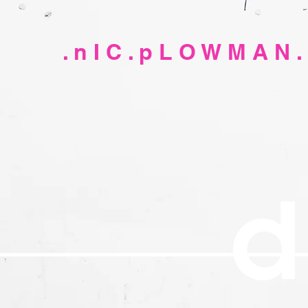
. n I C . p L O W M A N .
d