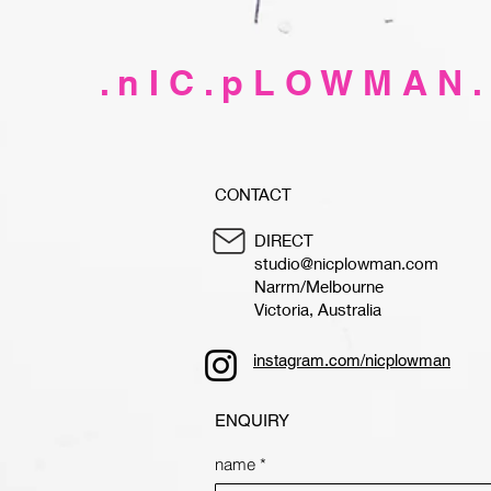
. n I C . p L O W M A N .
CONTACT
DIRECT
studio@nicplowman.com
Narrm/Melbourne
Victoria, Australia
instagram.com/nicplowman
ENQUIRY
name
*