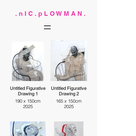
. n I C . p L O W M A N .
Untitled Figurative
Untitled Figurative
Drawing 1
Drawing 2
190 x 150cm
165 x 150cm
2025
2025